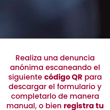
Realiza una denuncia
anónima escaneando el
siguiente
código QR
para
descargar el formulario y
completarlo de manera
manual, o bien
registra tu