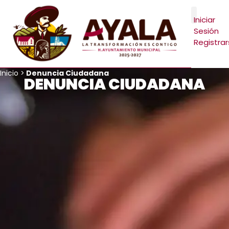
Ir
al
Iniciar
contenido
Sesión
Registra
Inicio
>
Denuncia Ciudadana
DENUNCIA CIUDADANA