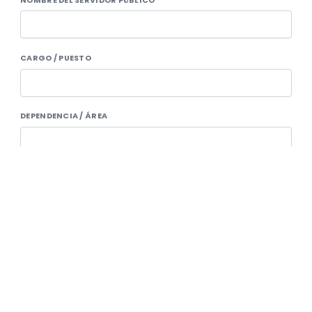
NOMBRE DEL SERVIDOR PÚBLICO
CARGO / PUESTO
DEPENDENCIA / ÁREA
LUGAR DE TRABAJO
Narración de los Hechos
FECHA DEL SUCESO