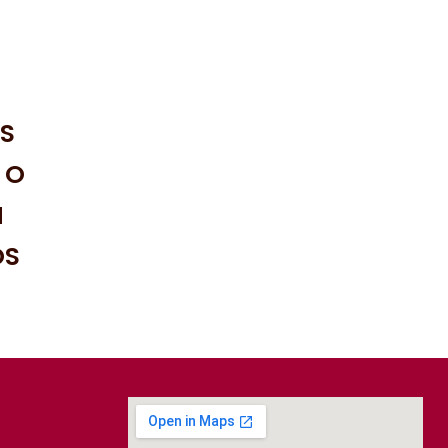
S
 O
N
OS